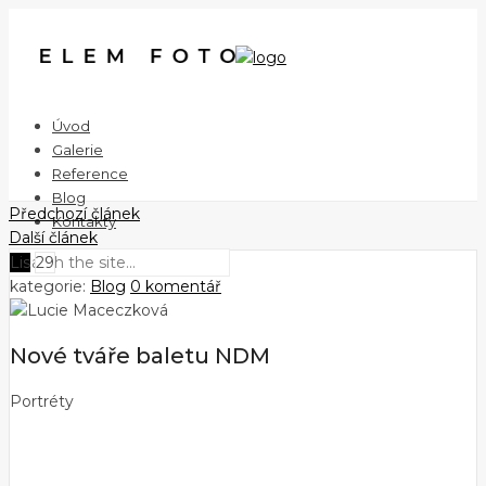
Úvod
Galerie
Reference
Blog
Předchozí článek
Kontakty
Další článek
Lis
29
kategorie:
Blog
0 komentář
Nové tváře baletu NDM
Portréty