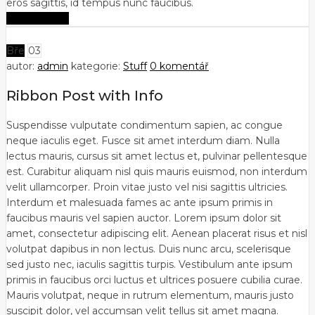
eros sagittis, id tempus nunc faucibus.
Zobrazit více
Bře
03
autor:
admin
kategorie:
Stuff
0 komentář
Ribbon Post with Info
Suspendisse vulputate condimentum sapien, ac congue
neque iaculis eget. Fusce sit amet interdum diam. Nulla
lectus mauris, cursus sit amet lectus et, pulvinar pellentesque
est. Curabitur aliquam nisl quis mauris euismod, non interdum
velit ullamcorper. Proin vitae justo vel nisi sagittis ultricies.
Interdum et malesuada fames ac ante ipsum primis in
faucibus mauris vel sapien auctor. Lorem ipsum dolor sit
amet, consectetur adipiscing elit. Aenean placerat risus et nisl
volutpat dapibus in non lectus. Duis nunc arcu, scelerisque
sed justo nec, iaculis sagittis turpis. Vestibulum ante ipsum
primis in faucibus orci luctus et ultrices posuere cubilia curae.
Mauris volutpat, neque in rutrum elementum, mauris justo
suscipit dolor, vel accumsan velit tellus sit amet magna.