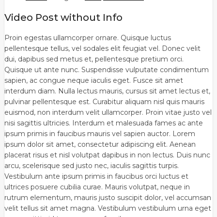
Video Post without Info
Proin egestas ullamcorper ornare. Quisque luctus
pellentesque tellus, vel sodales elit feugiat vel. Donec velit
dui, dapibus sed metus et, pellentesque pretium orci.
Quisque ut ante nunc. Suspendisse vulputate condimentum
sapien, ac congue neque iaculis eget. Fusce sit amet
interdum diam. Nulla lectus mauris, cursus sit amet lectus et,
pulvinar pellentesque est. Curabitur aliquam nisl quis mauris
euismod, non interdum velit ullamcorper. Proin vitae justo vel
nisi sagittis ultricies. Interdum et malesuada fames ac ante
ipsum primis in faucibus mauris vel sapien auctor. Lorem
ipsum dolor sit amet, consectetur adipiscing elit. Aenean
placerat risus et nisl volutpat dapibus in non lectus. Duis nunc
arcu, scelerisque sed justo nec, iaculis sagittis turpis.
Vestibulum ante ipsum primis in faucibus orci luctus et
ultrices posuere cubilia curae. Mauris volutpat, neque in
rutrum elementum, mauris justo suscipit dolor, vel accumsan
velit tellus sit amet magna. Vestibulum vestibulum urna eget