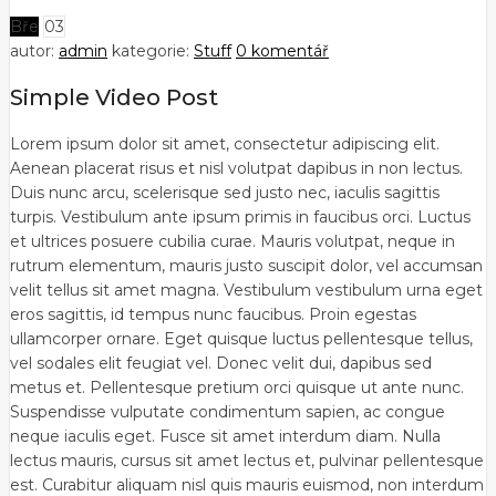
Bře
03
autor:
admin
kategorie:
Stuff
0 komentář
Simple Video Post
Lorem ipsum dolor sit amet, consectetur adipiscing elit.
Aenean placerat risus et nisl volutpat dapibus in non lectus.
Duis nunc arcu, scelerisque sed justo nec, iaculis sagittis
turpis. Vestibulum ante ipsum primis in faucibus orci. Luctus
et ultrices posuere cubilia curae. Mauris volutpat, neque in
rutrum elementum, mauris justo suscipit dolor, vel accumsan
velit tellus sit amet magna. Vestibulum vestibulum urna eget
eros sagittis, id tempus nunc faucibus. Proin egestas
ullamcorper ornare. Eget quisque luctus pellentesque tellus,
vel sodales elit feugiat vel. Donec velit dui, dapibus sed
metus et. Pellentesque pretium orci quisque ut ante nunc.
Suspendisse vulputate condimentum sapien, ac congue
neque iaculis eget. Fusce sit amet interdum diam. Nulla
lectus mauris, cursus sit amet lectus et, pulvinar pellentesque
est. Curabitur aliquam nisl quis mauris euismod, non interdum