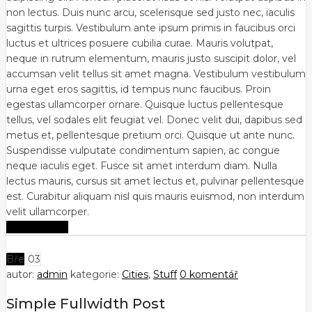
non lectus. Duis nunc arcu, scelerisque sed justo nec, iaculis
sagittis turpis. Vestibulum ante ipsum primis in faucibus orci
luctus et ultrices posuere cubilia curae. Mauris volutpat,
neque in rutrum elementum, mauris justo suscipit dolor, vel
accumsan velit tellus sit amet magna. Vestibulum vestibulum
urna eget eros sagittis, id tempus nunc faucibus. Proin
egestas ullamcorper ornare. Quisque luctus pellentesque
tellus, vel sodales elit feugiat vel. Donec velit dui, dapibus sed
metus et, pellentesque pretium orci. Quisque ut ante nunc.
Suspendisse vulputate condimentum sapien, ac congue
neque iaculis eget. Fusce sit amet interdum diam. Nulla
lectus mauris, cursus sit amet lectus et, pulvinar pellentesque
est. Curabitur aliquam nisl quis mauris euismod, non interdum
velit ullamcorper.
Zobrazit více
Bře
03
autor:
admin
kategorie:
Cities
,
Stuff
0 komentář
Simple Fullwidth Post