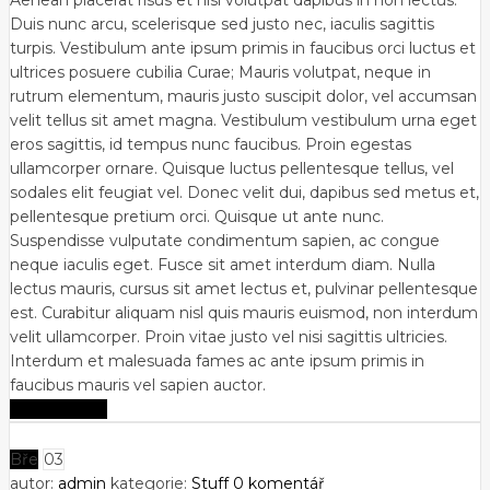
Aenean placerat risus et nisl volutpat dapibus in non lectus.
Duis nunc arcu, scelerisque sed justo nec, iaculis sagittis
turpis. Vestibulum ante ipsum primis in faucibus orci luctus et
ultrices posuere cubilia Curae; Mauris volutpat, neque in
rutrum elementum, mauris justo suscipit dolor, vel accumsan
velit tellus sit amet magna. Vestibulum vestibulum urna eget
eros sagittis, id tempus nunc faucibus. Proin egestas
ullamcorper ornare. Quisque luctus pellentesque tellus, vel
sodales elit feugiat vel. Donec velit dui, dapibus sed metus et,
pellentesque pretium orci. Quisque ut ante nunc.
Suspendisse vulputate condimentum sapien, ac congue
neque iaculis eget. Fusce sit amet interdum diam. Nulla
lectus mauris, cursus sit amet lectus et, pulvinar pellentesque
est. Curabitur aliquam nisl quis mauris euismod, non interdum
velit ullamcorper. Proin vitae justo vel nisi sagittis ultricies.
Interdum et malesuada fames ac ante ipsum primis in
faucibus mauris vel sapien auctor.
Zobrazit více
Bře
03
autor:
admin
kategorie:
Stuff
0 komentář