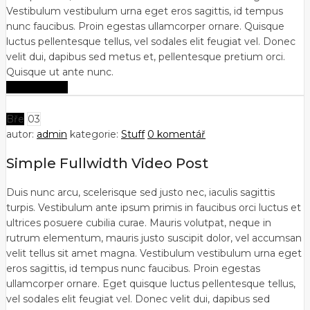
Vestibulum vestibulum urna eget eros sagittis, id tempus
nunc faucibus. Proin egestas ullamcorper ornare. Quisque
luctus pellentesque tellus, vel sodales elit feugiat vel. Donec
velit dui, dapibus sed metus et, pellentesque pretium orci.
Quisque ut ante nunc.
Zobrazit více
Bře
03
autor:
admin
kategorie:
Stuff
0 komentář
Simple Fullwidth Video Post
Duis nunc arcu, scelerisque sed justo nec, iaculis sagittis
turpis. Vestibulum ante ipsum primis in faucibus orci luctus et
ultrices posuere cubilia curae. Mauris volutpat, neque in
rutrum elementum, mauris justo suscipit dolor, vel accumsan
velit tellus sit amet magna. Vestibulum vestibulum urna eget
eros sagittis, id tempus nunc faucibus. Proin egestas
ullamcorper ornare. Eget quisque luctus pellentesque tellus,
vel sodales elit feugiat vel. Donec velit dui, dapibus sed