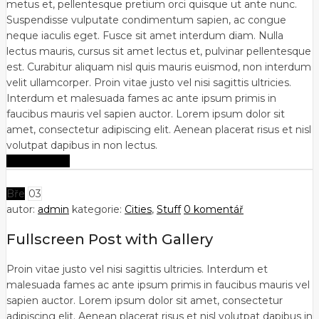
metus et, pellentesque pretium orci quisque ut ante nunc.
Suspendisse vulputate condimentum sapien, ac congue
neque iaculis eget. Fusce sit amet interdum diam. Nulla
lectus mauris, cursus sit amet lectus et, pulvinar pellentesque
est. Curabitur aliquam nisl quis mauris euismod, non interdum
velit ullamcorper. Proin vitae justo vel nisi sagittis ultricies.
Interdum et malesuada fames ac ante ipsum primis in
faucibus mauris vel sapien auctor. Lorem ipsum dolor sit
amet, consectetur adipiscing elit. Aenean placerat risus et nisl
volutpat dapibus in non lectus.
Zobrazit více
Bře
03
autor:
admin
kategorie:
Cities
,
Stuff
0 komentář
Fullscreen Post with Gallery
Proin vitae justo vel nisi sagittis ultricies. Interdum et
malesuada fames ac ante ipsum primis in faucibus mauris vel
sapien auctor. Lorem ipsum dolor sit amet, consectetur
adipiscing elit. Aenean placerat risus et nisl volutpat dapibus in