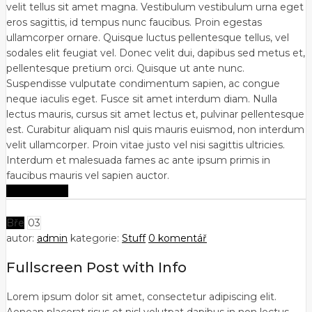
velit tellus sit amet magna. Vestibulum vestibulum urna eget
eros sagittis, id tempus nunc faucibus. Proin egestas
ullamcorper ornare. Quisque luctus pellentesque tellus, vel
sodales elit feugiat vel. Donec velit dui, dapibus sed metus et,
pellentesque pretium orci. Quisque ut ante nunc.
Suspendisse vulputate condimentum sapien, ac congue
neque iaculis eget. Fusce sit amet interdum diam. Nulla
lectus mauris, cursus sit amet lectus et, pulvinar pellentesque
est. Curabitur aliquam nisl quis mauris euismod, non interdum
velit ullamcorper. Proin vitae justo vel nisi sagittis ultricies.
Interdum et malesuada fames ac ante ipsum primis in
faucibus mauris vel sapien auctor.
Zobrazit více
Bře
03
autor:
admin
kategorie:
Stuff
0 komentář
Fullscreen Post with Info
Lorem ipsum dolor sit amet, consectetur adipiscing elit.