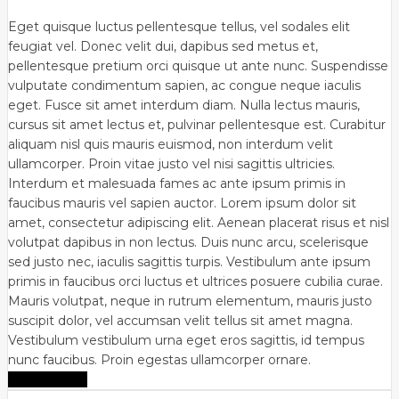
Eget quisque luctus pellentesque tellus, vel sodales elit
feugiat vel. Donec velit dui, dapibus sed metus et,
pellentesque pretium orci quisque ut ante nunc. Suspendisse
vulputate condimentum sapien, ac congue neque iaculis
eget. Fusce sit amet interdum diam. Nulla lectus mauris,
cursus sit amet lectus et, pulvinar pellentesque est. Curabitur
aliquam nisl quis mauris euismod, non interdum velit
ullamcorper. Proin vitae justo vel nisi sagittis ultricies.
Interdum et malesuada fames ac ante ipsum primis in
faucibus mauris vel sapien auctor. Lorem ipsum dolor sit
amet, consectetur adipiscing elit. Aenean placerat risus et nisl
volutpat dapibus in non lectus. Duis nunc arcu, scelerisque
sed justo nec, iaculis sagittis turpis. Vestibulum ante ipsum
primis in faucibus orci luctus et ultrices posuere cubilia curae.
Mauris volutpat, neque in rutrum elementum, mauris justo
suscipit dolor, vel accumsan velit tellus sit amet magna.
Vestibulum vestibulum urna eget eros sagittis, id tempus
nunc faucibus. Proin egestas ullamcorper ornare.
Zobrazit více