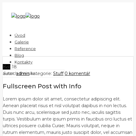
Úvod
Galerie
Reference
Blog
Kontakty
Kvě
18
autor:
admin
kategorie:
Stuff
0 komentář
Fullscreen Post with Info
Lorem ipsum dolor sit amet, consectetur adipiscing elit.
Aenean placerat risus et nisl volutpat dapibus in non lectus.
Duis nunc arcu, scelerisque sed justo nec, iaculis sagittis
turpis. Vestibulum ante ipsum primis in faucibus orci luctus et
ultrices posuere cubilia Curae; Mauris volutpat, neque in
rutrum elementum, mauris justo suscipit dolor, vel accumsan